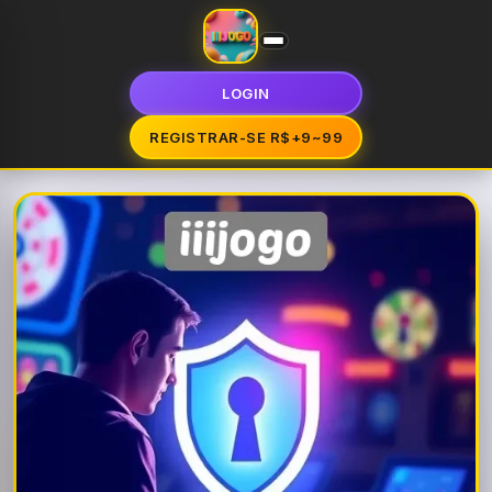
LOGIN
REGISTRAR-SE R$+9~99