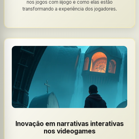
nos jogos com iiijogo e como elas estão
transformando a experiência dos jogadores.
Inovação em narrativas interativas
nos videogames