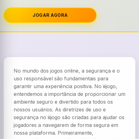
JOGAR AGORA
No mundo dos jogos online, a segurança e o
uso responsável são fundamentais para
garantir uma experiência positiva. No iiijogo,
entendemos a importância de proporcionar um
ambiente seguro e divertido para todos os
nossos usuários. As diretrizes de uso e
segurança no iiijogo são criadas para ajudar os
jogadores a navegarem de forma segura em
nossa plataforma. Primeiramente,