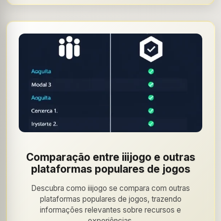
Comparação entre iiijogo e outras
plataformas populares de jogos
Descubra como iiijogo se compara com outras
plataformas populares de jogos, trazendo
informações relevantes sobre recursos e
experiências.