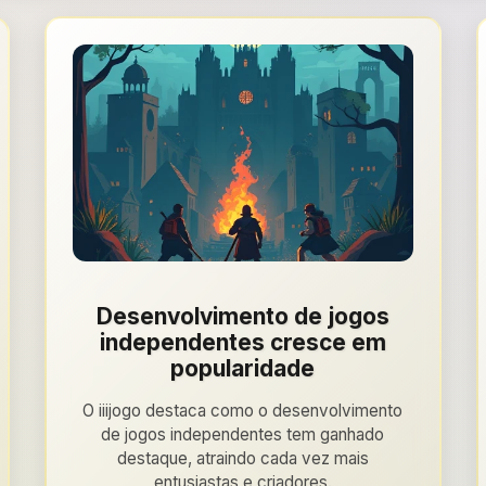
Desenvolvimento de jogos
independentes cresce em
popularidade
O iiijogo destaca como o desenvolvimento
de jogos independentes tem ganhado
destaque, atraindo cada vez mais
entusiastas e criadores.