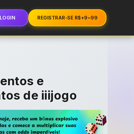
LOGIN
REGISTRAR-SE R$+9~99
ventos e
os de iiijogo