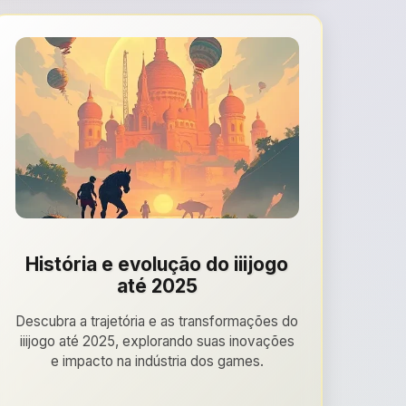
História e evolução do iiijogo
até 2025
Descubra a trajetória e as transformações do
iiijogo até 2025, explorando suas inovações
e impacto na indústria dos games.