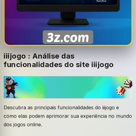
iiijogo : Análise das
funcionalidades do site iiijogo
Descubra as principais funcionalidades do iiijogo e
como elas podem aprimorar sua experiência no mundo
dos jogos online.