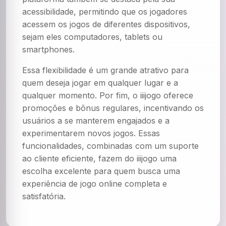
acessibilidade, permitindo que os jogadores
acessem os jogos de diferentes dispositivos,
sejam eles computadores, tablets ou
smartphones.
Essa flexibilidade é um grande atrativo para
quem deseja jogar em qualquer lugar e a
qualquer momento. Por fim, o iiijogo oferece
promoções e bônus regulares, incentivando os
usuários a se manterem engajados e a
experimentarem novos jogos. Essas
funcionalidades, combinadas com um suporte
ao cliente eficiente, fazem do iiijogo uma
escolha excelente para quem busca uma
experiência de jogo online completa e
satisfatória.