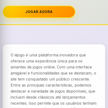
JOGAR AGORA
O iiijogo é uma plataforma inovadora que
oferece uma experiência única para os
amantes de jogos online. Com uma interface
amigável e funcionalidades que se destacam, o
site tem conquistado um público crescente.
Entre as principais características, podemos
destacar a variedade de jogos disponíveis, que
incluem desde clássicos até lançamentos
recentes. Isso permite que os usuários tenham