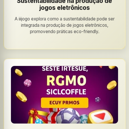
Sustentabilidade na produção de
jogos eletrônicos
A iiijogo explora como a sustentabilidade pode ser
integrada na produção de jogos eletrônicos,
promovendo práticas eco-friendly.