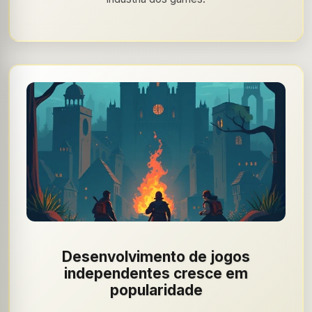
Desenvolvimento de jogos
independentes cresce em
popularidade